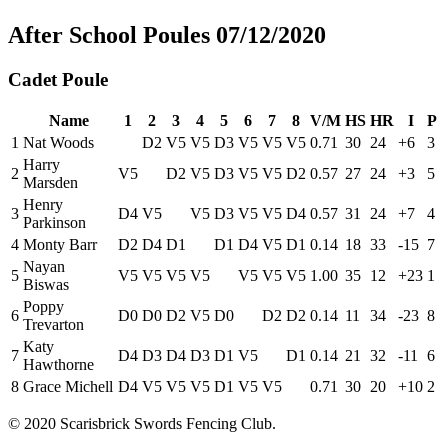
After School Poules 07/12/2020
Cadet Poule
Name
1
2
3
4
5
6
7
8
V/M
HS
HR
I
P
1
Nat Woods
D2
V5
V5
D3
V5
V5
V5
0.71
30
24
+6
3
Harry
2
V5
D2
V5
D3
V5
V5
D2
0.57
27
24
+3
5
Marsden
Henry
3
D4
V5
V5
D3
V5
V5
D4
0.57
31
24
+7
4
Parkinson
4
Monty Barr
D2
D4
D1
D1
D4
V5
D1
0.14
18
33
-15
7
Nayan
5
V5
V5
V5
V5
V5
V5
V5
1.00
35
12
+23
1
Biswas
Poppy
6
D0
D0
D2
V5
D0
D2
D2
0.14
11
34
-23
8
Trevarton
Katy
7
D4
D3
D4
D3
D1
V5
D1
0.14
21
32
-11
6
Hawthorne
8
Grace Michell
D4
V5
V5
V5
D1
V5
V5
0.71
30
20
+10
2
© 2020 Scarisbrick Swords Fencing Club.